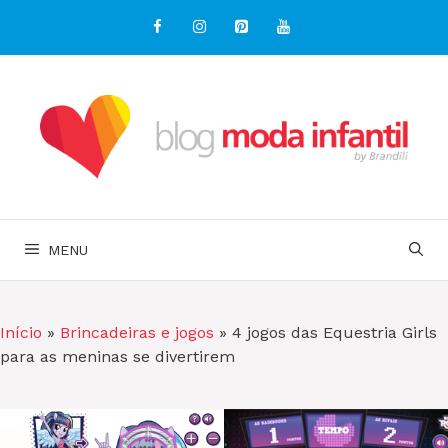
Pular
para
o
conteúdo
MENU
Início
»
Brincadeiras e jogos
»
4 jogos das Equestria Girls
para as meninas se divertirem