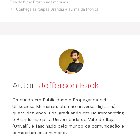
o
n
p
m
n
Elsa do filme Frozen nas meninas
Conheça as roupas Brandili + Turma da Mônica
o
p
g
k
er
Autor:
Jefferson Back
Graduado em Publicidade e Propaganda pela
Unisociesc Blumenau, atua no universo digital há
quase dez anos. Pós-graduando em Neuromarketing
e Brandsense pela Universidade do Vale do Itajaí
(Univali), é fascinado pelo mundo da comunicação e
comportamento humano.