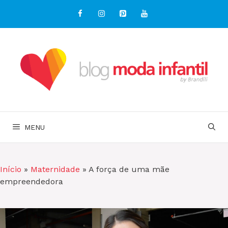
Pular
para
o
conteúdo
MENU
Início
»
Maternidade
»
A força de uma mãe
empreendedora