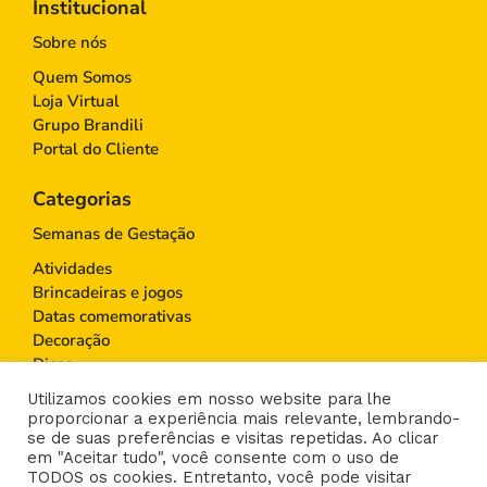
Institucional
Sobre nós
Quem Somos
Loja Virtual
Grupo Brandili
Portal do Cliente
Categorias
Semanas de Gestação
Atividades
Brincadeiras e jogos
Datas comemorativas
Decoração
Dicas
Educação Infantil
Utilizamos cookies em nosso website para lhe
Gravidez
proporcionar a experiência mais relevante, lembrando-
Maternidade
se de suas preferências e visitas repetidas. Ao clicar
em "Aceitar tudo", você consente com o uso de
Moda infantil
TODOS os cookies. Entretanto, você pode visitar
Paternidade