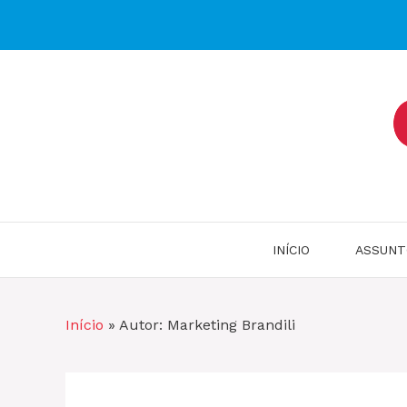
Pular
para
o
conteúdo
INÍCIO
ASSUNT
Início
»
Autor: Marketing Brandili