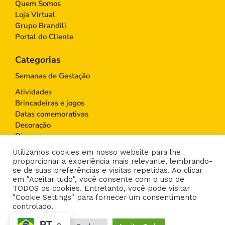
Quem Somos
Loja Virtual
Grupo Brandili
Portal do Cliente
Categorias
Semanas de Gestação
Atividades
Brincadeiras e jogos
Datas comemorativas
Decoração
Dicas
Educação Infantil
Utilizamos cookies em nosso website para lhe
Gravidez
proporcionar a experiência mais relevante, lembrando-
Maternidade
se de suas preferências e visitas repetidas. Ao clicar
em "Aceitar tudo", você consente com o uso de
Moda infantil
TODOS os cookies. Entretanto, você pode visitar
Paternidade
"Cookie Settings" para fornecer um consentimento
Saúde
controlado.
PT