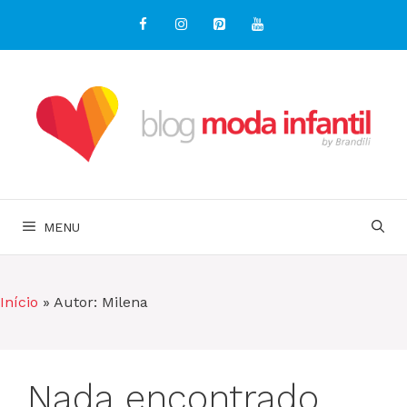
Pular
para
o
conteúdo
MENU
Início
»
Autor: Milena
Nada encontrado