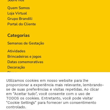
Quem Somos
Loja Virtual
Grupo Brandili
Portal do Cliente
Categorias
Semanas de Gestação
Atividades
Brincadeiras e jogos
Datas comemorativas
Decoração
Dicas
Educação Infantil
Utilizamos cookies em nosso website para lhe
Gravidez
proporcionar a experiência mais relevante, lembrando-
Maternidade
se de suas preferências e visitas repetidas. Ao clicar
em "Aceitar tudo", você consente com o uso de
Moda infantil
TODOS os cookies. Entretanto, você pode visitar
Paternidade
"Cookie Settings" para fornecer um consentimento
Saúde
controlado.