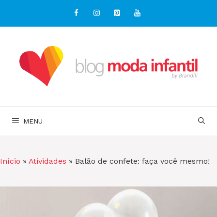
Pular
para
o
conteúdo
MENU
Início
»
Atividades
»
Balão de confete: faça você mesmo!