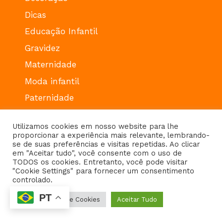
Dicas
Educação Infantil
Gravidez
Maternidade
Moda infantil
Paternidade
Saúde
Utilizamos cookies em nosso website para lhe
proporcionar a experiência mais relevante, lembrando-
se de suas preferências e visitas repetidas. Ao clicar
em "Aceitar tudo", você consente com o uso de
TODOS os cookies. Entretanto, você pode visitar
"Cookie Settings" para fornecer um consentimento
controlado.
PT
Configurações de Cookies
Aceitar Tudo