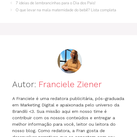
b
st
r
dI
A
a
e
7 ideias de lembrancinhas para o Dia dos Pais!
o
n
p
m
n
O que levar na mala maternidade do bebê? Lista completa
o
p
g
k
er
Autor:
Franciele Ziener
A Franciele é uma redatora publicitária, pós-graduada
em Marketing Digital e apaixonada pelo universo da
Brandili <3. Sua missão aqui em nosso time é
contribuir com os nossos conteúdos e entregar a
melhor informação para você, leitor ou leitora do
nosso blog. Como redatora, a Fran gosta de