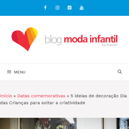
Pular
para
o
conteúdo
MENU
Início
»
Datas comemorativas
»
5 ideias de decoração Dia
das Crianças para soltar a criatividade