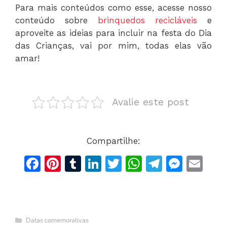
Para mais conteúdos como esse, acesse nosso
conteúdo sobre
brinquedos recicláveis
e
aproveite as ideias para incluir na festa do Dia
das Crianças, vai por mim, todas elas vão
amar!
Avalie este post
Compartilhe:
F
Pi
T
Li
T
W
T
M
E
a
n
u
n
w
h
el
e
m
c
te
m
k
itt
at
e
s
ai
e
re
bl
e
er
s
gr
s
l
Categorias
Datas comemorativas