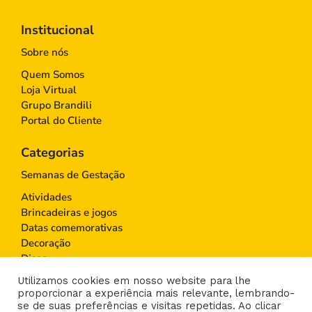
Institucional
Sobre nós
Quem Somos
Loja Virtual
Grupo Brandili
Portal do Cliente
Categorias
Semanas de Gestação
Atividades
Brincadeiras e jogos
Datas comemorativas
Decoração
Dicas
Educação Infantil
Utilizamos cookies em nosso website para lhe
Gravidez
proporcionar a experiência mais relevante, lembrando-
Maternidade
se de suas preferências e visitas repetidas. Ao clicar