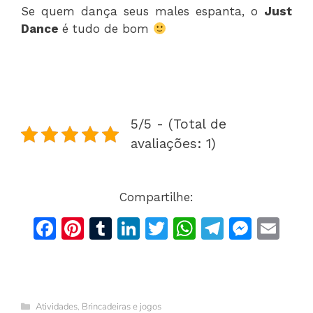
Se quem dança seus males espanta, o
Just
Dance
é tudo de bom
5/5 - (Total de
avaliações: 1)
Compartilhe:
F
Pi
T
Li
T
W
T
M
E
a
n
u
n
w
h
el
e
m
c
te
m
k
itt
at
e
s
ai
e
re
bl
e
er
s
gr
s
l
Categorias
Atividades
,
Brincadeiras e jogos