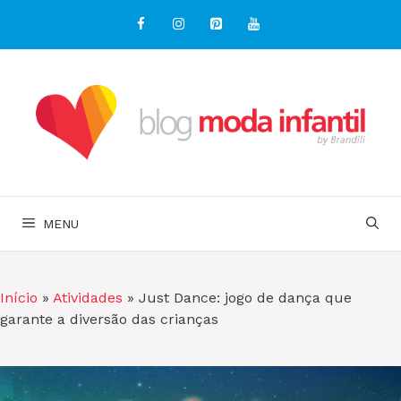
Pular
para
o
conteúdo
MENU
Início
»
Atividades
»
Just Dance: jogo de dança que
garante a diversão das crianças