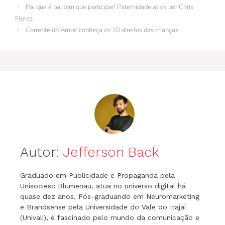
b
st
r
dI
A
a
e
Pai que é pai tem que participar! Paternidade ativa por Chris
o
n
p
m
n
Flores
Corrente do Amor: conheça os 10 direitos das crianças
o
p
g
k
er
Autor:
Jefferson Back
Graduado em Publicidade e Propaganda pela
Unisociesc Blumenau, atua no universo digital há
quase dez anos. Pós-graduando em Neuromarketing
e Brandsense pela Universidade do Vale do Itajaí
(Univali), é fascinado pelo mundo da comunicação e