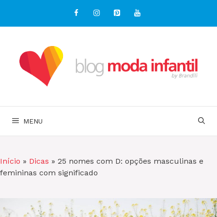
Pular
para
o
conteúdo
MENU
Início
»
Dicas
»
25 nomes com D: opções masculinas e
femininas com significado