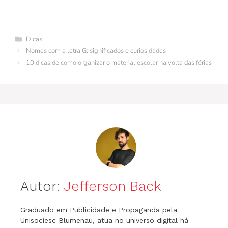
c
te
m
k
itt
at
e
s
ai
e
re
bl
e
er
s
gr
s
l
Categorias
Dicas
b
st
r
dI
A
a
e
Nomes com a letra G: significados e curiosidades
o
n
p
m
n
10 dicas de como organizar o material escolar na volta das férias
o
p
g
k
er
Autor:
Jefferson Back
Graduado em Publicidade e Propaganda pela
Unisociesc Blumenau, atua no universo digital há