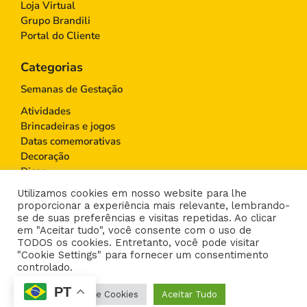
Loja Virtual
Grupo Brandili
Portal do Cliente
Categorias
Semanas de Gestação
Atividades
Brincadeiras e jogos
Datas comemorativas
Decoração
Dicas
Educação Infantil
Utilizamos cookies em nosso website para lhe
Gravidez
proporcionar a experiência mais relevante, lembrando-
Maternidade
se de suas preferências e visitas repetidas. Ao clicar
em "Aceitar tudo", você consente com o uso de
Moda infantil
TODOS os cookies. Entretanto, você pode visitar
Paternidade
"Cookie Settings" para fornecer um consentimento
Saúde
controlado.
PT
© 2026 - Blog Moda Infantil - by Brandili - UI
Configurações de Cookies
Aceitar Tudo
& UX projetada por
liveSEO