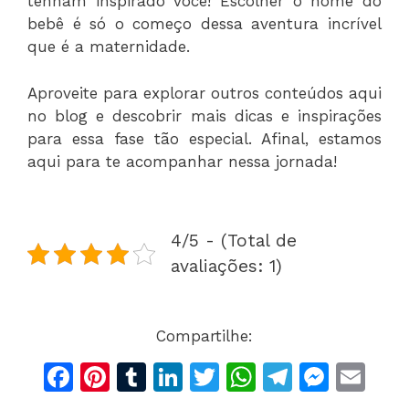
tenham inspirado você! Escolher o nome do
bebê é só o começo dessa aventura incrível
que é a maternidade.
Aproveite para explorar outros conteúdos aqui
no blog e descobrir mais dicas e inspirações
para essa fase tão especial. Afinal, estamos
aqui para te acompanhar nessa jornada!
4/5 - (Total de
avaliações: 1)
Compartilhe:
F
Pi
T
Li
T
W
T
M
E
a
n
u
n
w
h
el
e
m