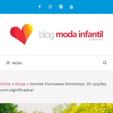
Pular
para
o
conteúdo
MENU
Início
»
Dicas
»
Nomes franceses femininos: 20 opções
com significados!