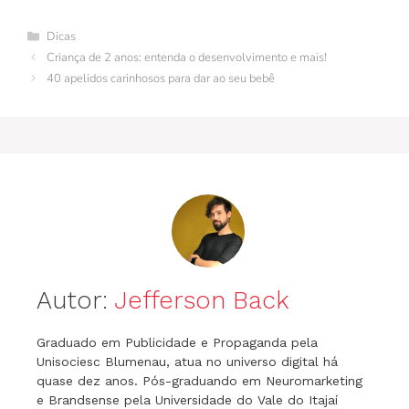
e
re
bl
e
er
s
gr
s
l
Categorias
Dicas
b
st
r
dI
A
a
e
Criança de 2 anos: entenda o desenvolvimento e mais!
o
n
p
m
n
40 apelidos carinhosos para dar ao seu bebê
o
p
g
k
er
Autor:
Jefferson Back
Graduado em Publicidade e Propaganda pela
Unisociesc Blumenau, atua no universo digital há
quase dez anos. Pós-graduando em Neuromarketing
e Brandsense pela Universidade do Vale do Itajaí