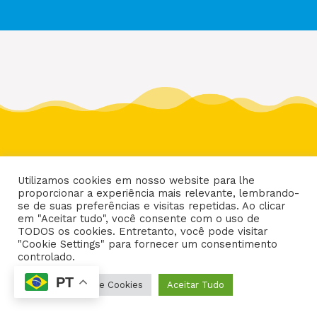
Utilizamos cookies em nosso website para lhe
proporcionar a experiência mais relevante, lembrando-
se de suas preferências e visitas repetidas. Ao clicar
Um blog de educação infantil, maternidade, moda e
em "Aceitar tudo", você consente com o uso de
TODOS os cookies. Entretanto, você pode visitar
muito amor pela criança! Aqui, temos conteúdos ricos,
"Cookie Settings" para fornecer um consentimento
embasados e de qualidade que ajudam a tornar a rotina
controlado.
da sua família mais prática e divertida. Fique a par de
todas as tendências do mundo infantil com a Brandili!
PT
Configurações de Cookies
Aceitar Tudo
Siga a Brandili nas redes sociais