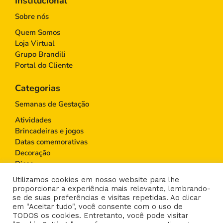
Institucional
Sobre nós
Quem Somos
Loja Virtual
Grupo Brandili
Portal do Cliente
Categorias
Semanas de Gestação
Atividades
Brincadeiras e jogos
Datas comemorativas
Decoração
Dicas
Educação Infantil
Utilizamos cookies em nosso website para lhe
Gravidez
proporcionar a experiência mais relevante, lembrando-
Maternidade
se de suas preferências e visitas repetidas. Ao clicar
em "Aceitar tudo", você consente com o uso de
Moda infantil
TODOS os cookies. Entretanto, você pode visitar
Paternidade