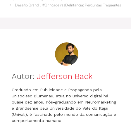
Desafio Brandili #BrincadeirasDeInfancia: Perguntas Frequentes
o
p
g
k
er
Autor:
Jefferson Back
Graduado em Publicidade e Propaganda pela
Unisociesc Blumenau, atua no universo digital há
quase dez anos. Pós-graduando em Neuromarketing
e Brandsense pela Universidade do Vale do Itajaí
(Univali), é fascinado pelo mundo da comunicação e
comportamento humano.