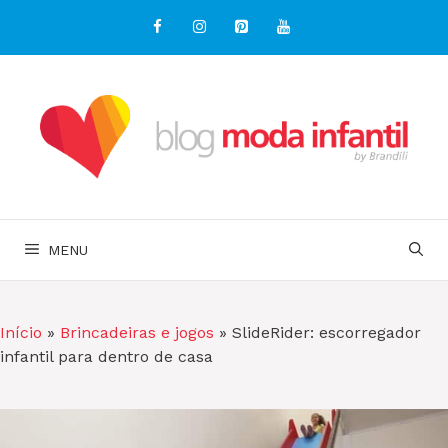
Pular
para
o
conteúdo
MENU
Início
»
Brincadeiras e jogos
»
SlideRider: escorregador
infantil para dentro de casa