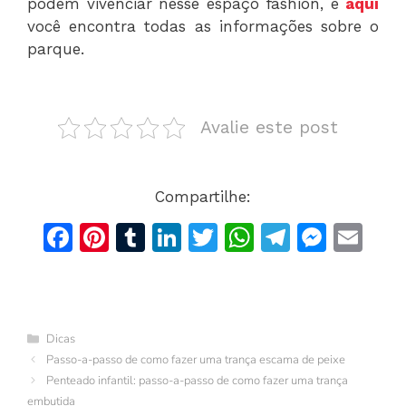
podem vivenciar nesse espaço fashion, e
aqui
você encontra todas as informações sobre o
parque.
Avalie este post
Compartilhe:
F
Pi
T
Li
T
W
T
M
E
a
n
u
n
w
h
el
e
m
c
te
m
k
itt
at
e
s
ai
e
re
bl
e
er
s
gr
s
l
Categorias
Dicas
b
st
r
dI
A
a
e
Passo-a-passo de como fazer uma trança escama de peixe
o
n
p
m
n
Penteado infantil: passo-a-passo de como fazer uma trança
embutida