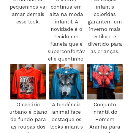
pequeninos vai
continua em
infantis
amar demais
alta na moda
coloridas
esse look.
infantil. A
garantem um
novidade é o
inverno mais
tecido em
estiloso e
flanela que é
divertido para
superconfortáv
as crianças.
el e quentinho.
O cenário
A tendência
Conjunto
urbano é plano
animal face
infantil do
de fundo para
destaque os
Homem
as roupas dos
looks infantis
Aranha para