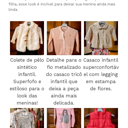
filha, esse look é incrível para deixar sua menina ainda mais
linda.
Colete de pêlo
Detalhe para o
Casaco infantil
sintético
fio metalizado
superconfortáv
infantil.
do casaco tricô
el com legging
Superfofo e
infantil que
em estampa
estiloso para o
deixa a peça
de flores.
look das
ainda mais
meninas!
delicada.