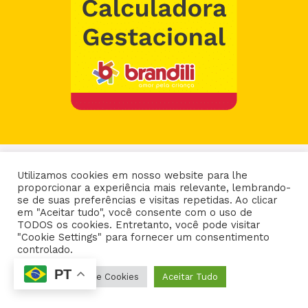
Utilizamos cookies em nosso website para lhe
proporcionar a experiência mais relevante, lembrando-
se de suas preferências e visitas repetidas. Ao clicar
VÍDEOS
em "Aceitar tudo", você consente com o uso de
TODOS os cookies. Entretanto, você pode visitar
"Cookie Settings" para fornecer um consentimento
Visite nosso canal no YouTube!
controlado.
PT
VISITAR
Configurações de Cookies
Aceitar Tudo