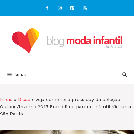
Pular
para
o
conteúdo
MENU
Início
»
Dicas
»
Veja como foi o press day da coleção
Outono/Inverno 2015 Brandili no parque infantil Kidzania
São Paulo