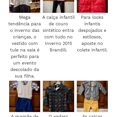
Mega
A calça infantil
Para looks
tendência para
de couro
infantis
o inverno das
sintético entra
despojados e
crianças, o
com tudo no
estilosos,
vestido com
Inverno 2015
aposte no
tule na saia é
Brandili.
colete infantil.
perfeito para
um evento
descolado da
sua filha.
A mamãe de
O xadrez
As calças