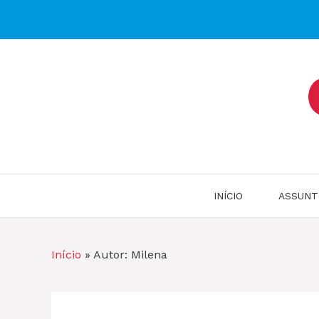
Pular
para
o
conteúdo
INÍCIO
ASSUNT
Início
»
Autor: Milena