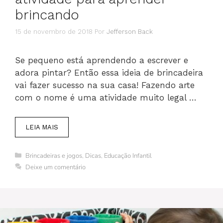
brincando
15 de novembro de 2018
Por
Jefferson Back
Se pequeno está aprendendo a escrever e
adora pintar? Então essa ideia de brincadeira
vai fazer sucesso na sua casa! Fazendo arte
com o nome é uma atividade muito legal …
LEIA MAIS
Categorias
Brincadeiras e jogos
,
Dicas
,
Educação Infantil
Deixe um comentário