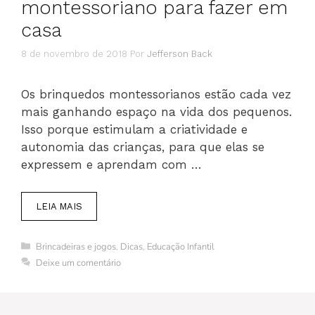
montessoriano para fazer em
casa
8 de novembro de 2018
Por
Jefferson Back
Os brinquedos montessorianos estão cada vez
mais ganhando espaço na vida dos pequenos.
Isso porque estimulam a criatividade e
autonomia das crianças, para que elas se
expressem e aprendam com …
LEIA MAIS
Categorias
Brincadeiras e jogos
,
Dicas
,
Educação Infantil
Deixe um comentário