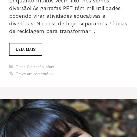
Enquanto muitos veem lixo, nós vemos
diversão! As garrafas PET têm mil utilidades,
podendo virar atividades educativas e
divertidas. No post de hoje, separamos 7 ideias
de reciclagem para transformar …
LEIA MAIS
Categorias
Dicas
,
Educação Infantil
Deixe um comentário