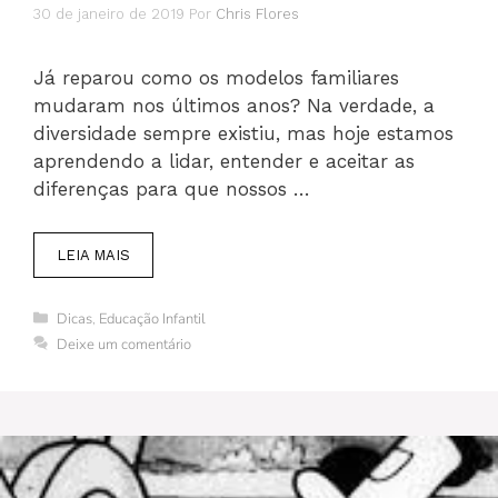
30 de janeiro de 2019
Por
Chris Flores
Já reparou como os modelos familiares
mudaram nos últimos anos? Na verdade, a
diversidade sempre existiu, mas hoje estamos
aprendendo a lidar, entender e aceitar as
diferenças para que nossos …
LEIA MAIS
Categorias
Dicas
,
Educação Infantil
Deixe um comentário