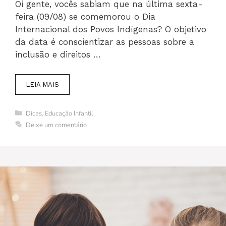
Oi gente, vocês sabiam que na última sexta-
feira (09/08) se comemorou o Dia
Internacional dos Povos Indígenas? O objetivo
da data é conscientizar as pessoas sobre a
inclusão e direitos …
LEIA MAIS
Categorias
Dicas
,
Educação Infantil
Deixe um comentário