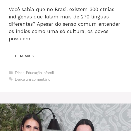
Você sabia que no Brasil existem 300 etnias
indígenas que falam mais de 270 línguas
diferentes? Apesar do senso comum entender
os índios como uma só cultura, os povos
possuem …
LEIA MAIS
Categorias
Dicas
,
Educação Infantil
Deixe um comentário