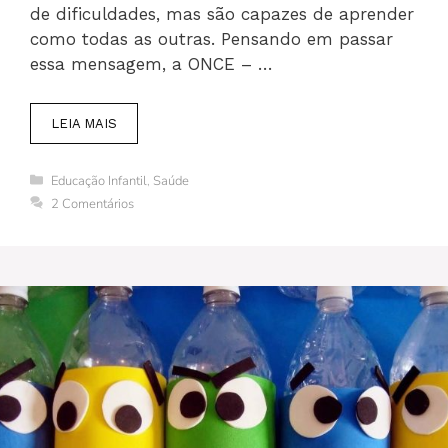
de dificuldades, mas são capazes de aprender
como todas as outras. Pensando em passar
essa mensagem, a ONCE – …
LEIA MAIS
Categorias
Educação Infantil
,
Saúde
2 Comentários