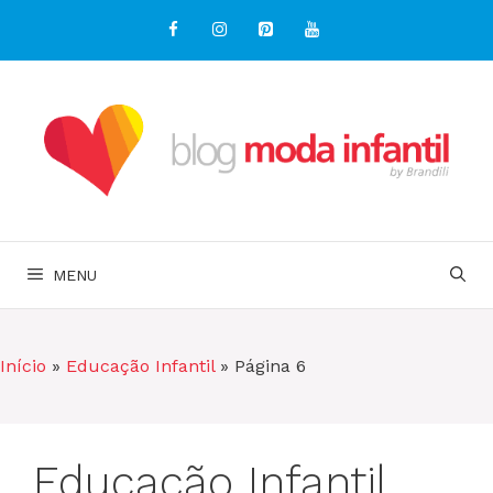
Pular
para
o
conteúdo
MENU
Início
»
Educação Infantil
»
Página 6
Educação Infantil