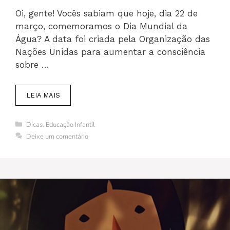
Oi, gente! Vocês sabiam que hoje, dia 22 de
março, comemoramos o Dia Mundial da
Água? A data foi criada pela Organização das
Nações Unidas para aumentar a consciência
sobre …
LEIA MAIS
Categorias
Dicas
,
Educação Infantil
Deixe um comentário