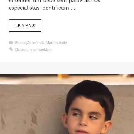
entender um bebê sem palavras? Os
especialistas identificam …
LEIA MAIS
Categorias
Educação Infantil
,
Maternidade
Deixe um comentário