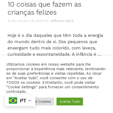
10 coisas que fazem as
crianças felizes
12 de outubro de 2018
Por
Jefferson Back
Hoje é o dia daqueles que têm toda a energia
do mundo dentro de si. Dos pequenos que
enxergam tudo mais colorido, com leveza,
curiosidade e espontaneidade. A infância é …
Utilizamos cookies em nosso website para lhe
proporcionar a experiência mais relevante, lembrando-
LEIA MAIS
se de suas preferências e visitas repetidas. Ao clicar
em "Aceitar tudo", você consente com o uso de
TODOS os cookies. Entretanto, você pode visitar
Categorias
Brincadeiras e jogos
,
Dicas
,
Educação Infantil
"Cookie Settings" para fornecer um consentimento
Deixe um comentário
controlado.
PT
Configurações de Cookies
Aceitar Tudo