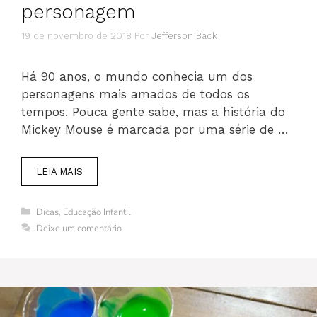
personagem
19 de novembro de 2018
Por
Jefferson Back
Há 90 anos, o mundo conhecia um dos
personagens mais amados de todos os
tempos. Pouca gente sabe, mas a história do
Mickey Mouse é marcada por uma série de …
LEIA MAIS
Categorias
Dicas
,
Educação Infantil
Deixe um comentário