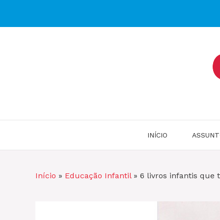
Pular
para
o
conteúdo
INÍCIO
ASSUNT
Início
»
Educação Infantil
»
6 livros infantis que