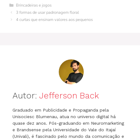
e
re
bl
e
er
s
gr
s
l
Categorias
Brincadeiras e jogos
b
st
r
dI
A
a
e
3 formas de usar padronagem floral
o
n
p
m
n
4 curtas que ensinam valores aos pequenos
o
p
g
k
er
Autor:
Jefferson Back
Graduado em Publicidade e Propaganda pela
Unisociesc Blumenau, atua no universo digital há
quase dez anos. Pós-graduando em Neuromarketing
e Brandsense pela Universidade do Vale do Itajaí
(Univali), é fascinado pelo mundo da comunicação e