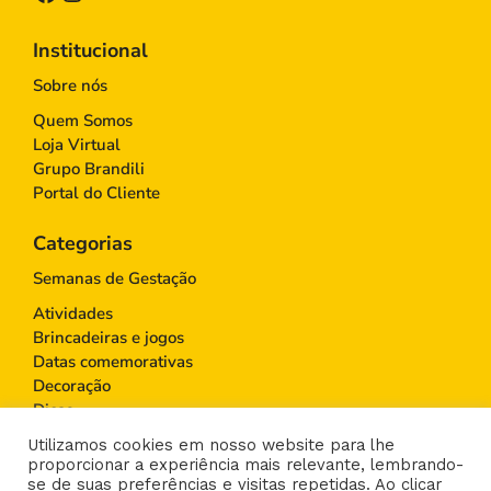
Institucional
Sobre nós
Quem Somos
Loja Virtual
Grupo Brandili
Portal do Cliente
Categorias
Semanas de Gestação
Atividades
Brincadeiras e jogos
Datas comemorativas
Decoração
Dicas
Educação Infantil
Utilizamos cookies em nosso website para lhe
Gravidez
proporcionar a experiência mais relevante, lembrando-
Maternidade
se de suas preferências e visitas repetidas. Ao clicar