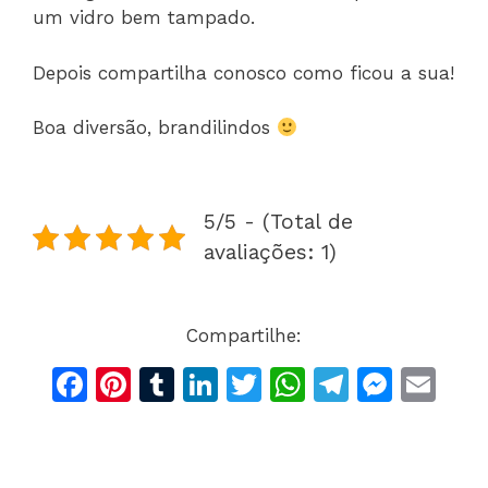
um vidro bem tampado.
Depois compartilha conosco como ficou a sua!
Boa diversão, brandilindos
5/5 - (Total de
avaliações: 1)
Compartilhe:
F
Pi
T
Li
T
W
T
M
E
a
n
u
n
w
h
el
e
m
c
te
m
k
itt
at
e
s
ai