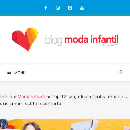
Pular
para
o
conteúdo
MENU
Início
»
Moda infantil
»
Top 12 calçados infantis: modelos
que unem estilo e conforto