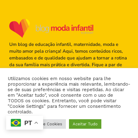
Um blog de educação infantil, maternidade, moda e
muito amor pela criança! Aqui, temos conteúdos ricos,
embasados e de qualidade que ajudam a tornar a rotina
da sua família mais prática e divertida. Fique a par de
todas as tendências do mundo infantil com a Brandili!
Utilizamos cookies em nosso website para lhe
Siga a Brandili nas redes sociais
proporcionar a experiência mais relevante, lembrando-
Pinterest
se de suas preferências e visitas repetidas. Ao clicar
Facebook
Instagram
Youtube
em "Aceitar tudo", você consente com o uso de
TODOS os cookies. Entretanto, você pode visitar
"Cookie Settings" para fornecer um consentimento
Institucional
controlado.
Sobre nós
PT
Configurações de Cookies
Aceitar Tudo
Quem Somos
Loja Virtual