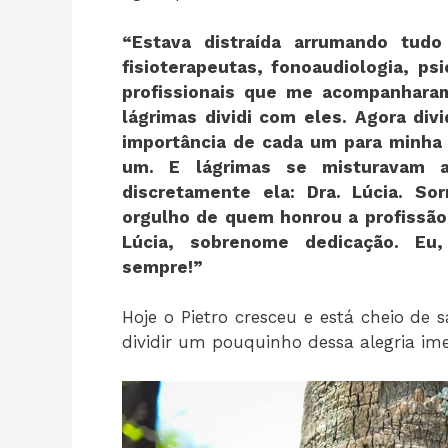
“Estava distraída arrumando tud
fisioterapeutas, fonoaudiologia, ps
profissionais que me acompanharam
lágrimas dividi com eles. Agora div
importância de cada um para minha
um. E lágrimas se misturavam a 
discretamente ela: Dra. Lúcia. So
orgulho de quem honrou a profissão
Lúcia, sobrenome dedicação. Eu
sempre!”
Hoje o Pietro cresceu e está cheio d
dividir um pouquinho dessa alegria ime