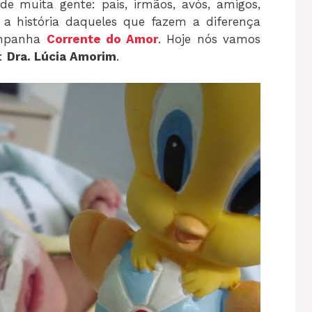
de muita gente: pais, irmãos, avós, amigos,
a história daqueles que fazem a diferença
ampanha
Corrente do Amor
. Hoje nós vamos
l:
Dra. Lúcia Amorim
.