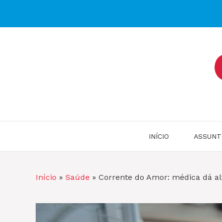
Pular
para
o
conteúdo
INÍCIO
ASSUNT
Início
»
Saúde
»
Corrente do Amor: médica dá alt