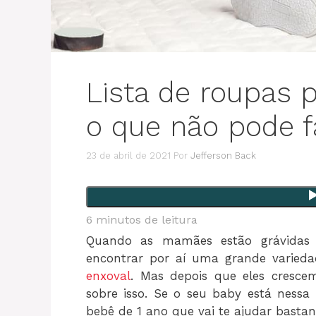
Lista de roupas p
o que não pode fa
23 de abril de 2021
Por
Jefferson Back
6
minutos de leitura
Quando as mamães estão grávida
encontrar por aí uma grande varieda
enxoval
. Mas depois que eles cresce
sobre isso. Se o seu baby está nessa
bebê de 1 ano que vai te ajudar bastan