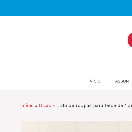
Pular
para
o
conteúdo
INÍCIO
ASSUNT
Início
»
Dicas
»
Lista de roupas para bebê de 1 a