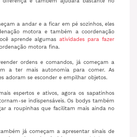
a diferença e também ajudará bastante no
eçam a andar e a ficar em pé sozinhos, eles
rdenação motora e também a coordenação
 você aprende algumas
atividades para fazer
ordenação motora fina.
reender ordens e comandos, já começam a
bém a ter mais autonomia para comer. As
s adoram se esconder e empilhar objetos.
ais espertos e ativos, agora os sapatinhos
 tornam-se indispensáveis. Os bodys também
ar a roupinhas que facilitam mais ainda no
.
 também já começam a apresentar sinais de