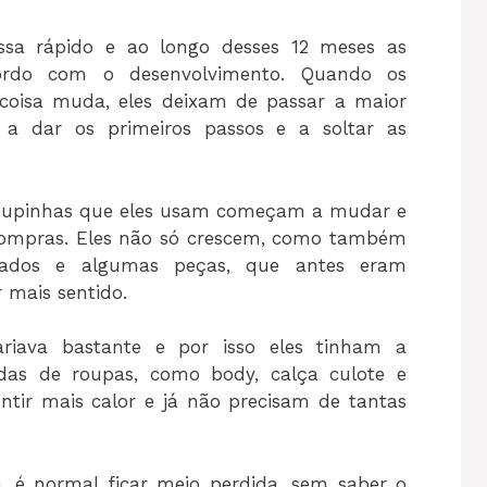
ssa rápido e ao longo desses 12 meses as
ordo com o desenvolvimento. Quando os
oisa muda, eles deixam de passar a maior
a dar os primeiros passos e a soltar as
roupinhas que eles usam começam a mudar e
 compras. Eles não só crescem, como também
tados e algumas peças, que antes eram
 mais sentido.
ariava bastante e por isso eles tinham a
das de roupas, como body, calça culote e
tir mais calor e já não precisam de tantas
m
, é normal ficar meio perdida, sem saber o