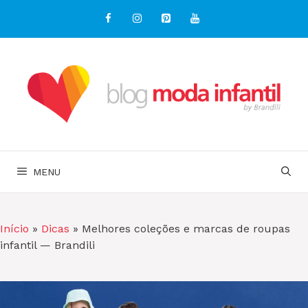
Pular
para
o
conteúdo
MENU
Início
»
Dicas
»
Melhores coleções e marcas de roupas
infantil — Brandili