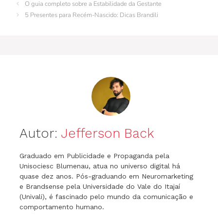
b
st
r
dI
A
a
e
O guia completo sobre a Estabilidade da Gestante
o
n
p
m
n
5 Presentes para Recém-Nascido: Dicas Brandili
o
p
g
k
er
Autor:
Jefferson Back
Graduado em Publicidade e Propaganda pela
Unisociesc Blumenau, atua no universo digital há
quase dez anos. Pós-graduando em Neuromarketing
e Brandsense pela Universidade do Vale do Itajaí
(Univali), é fascinado pelo mundo da comunicação e
comportamento humano.