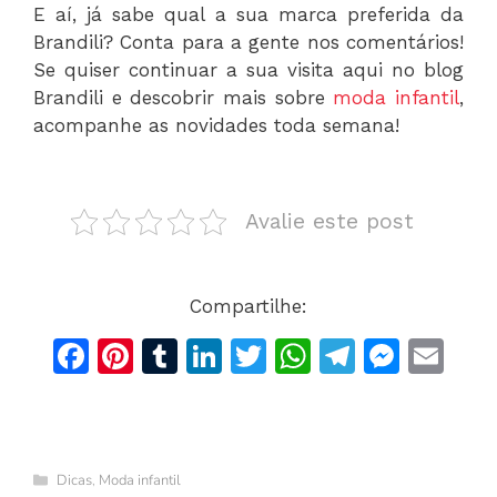
E aí, já sabe qual a sua marca preferida da
Brandili? Conta para a gente nos comentários!
Se quiser continuar a sua visita aqui no blog
Brandili e descobrir mais sobre
moda infantil
,
acompanhe as novidades toda semana!
Avalie este post
Compartilhe:
F
Pi
T
Li
T
W
T
M
E
a
n
u
n
w
h
el
e
m
c
te
m
k
itt
at
e
s
ai
e
re
bl
e
er
s
gr
s
l
Categorias
Dicas
,
Moda infantil