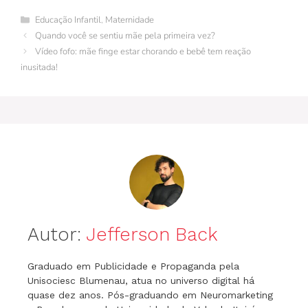
e
re
bl
e
er
s
gr
s
l
Categorias
Educação Infantil
,
Maternidade
b
st
r
dI
A
a
e
Quando você se sentiu mãe pela primeira vez?
o
n
p
m
n
Vídeo fofo: mãe finge estar chorando e bebê tem reação
inusitada!
o
p
g
k
er
Autor:
Jefferson Back
Graduado em Publicidade e Propaganda pela
Unisociesc Blumenau, atua no universo digital há
quase dez anos. Pós-graduando em Neuromarketing