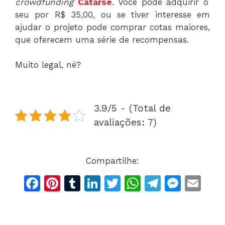
crowdfunding
Catarse
. Você pode adquirir o
seu por R$ 35,00, ou se tiver interesse em
ajudar o projeto pode comprar cotas maiores,
que oferecem uma série de recompensas.
Muito legal, né?
3.9/5 - (Total de
avaliações: 7)
Compartilhe:
F
Pi
T
Li
T
W
T
M
E
a
n
u
n
w
h
el
e
m
c
te
m
k
itt
at
e
s
ai