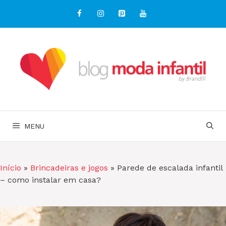
Pular
para
o
conteúdo
MENU
Início
»
Brincadeiras e jogos
»
Parede de escalada infantil
– como instalar em casa?