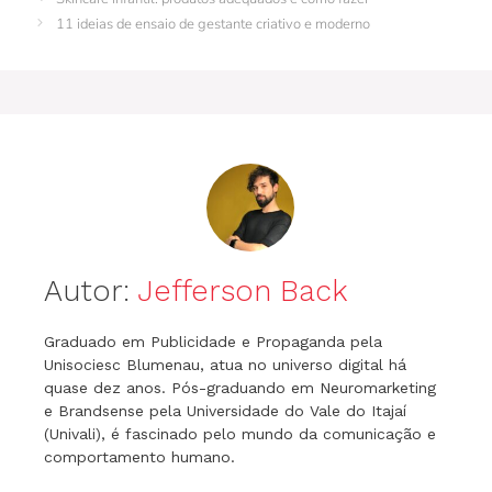
o
n
p
m
n
11 ideias de ensaio de gestante criativo e moderno
o
p
g
k
er
Autor:
Jefferson Back
Graduado em Publicidade e Propaganda pela
Unisociesc Blumenau, atua no universo digital há
quase dez anos. Pós-graduando em Neuromarketing
e Brandsense pela Universidade do Vale do Itajaí
(Univali), é fascinado pelo mundo da comunicação e
comportamento humano.