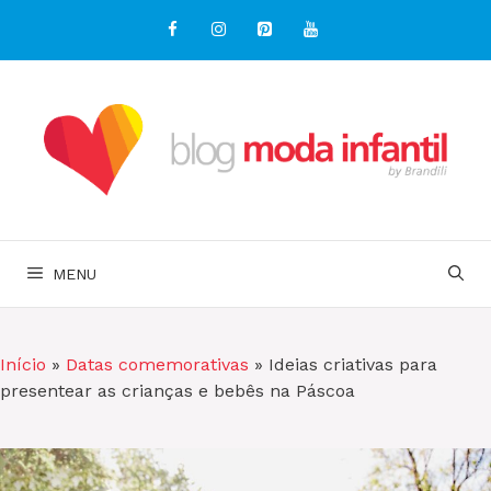
Pular
para
o
conteúdo
MENU
Início
»
Datas comemorativas
»
Ideias criativas para
presentear as crianças e bebês na Páscoa