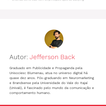
o
n
p
m
n
o
p
g
k
er
Autor:
Jefferson Back
Graduado em Publicidade e Propaganda pela
Unisociesc Blumenau, atua no universo digital há
quase dez anos. Pós-graduando em Neuromarketing
e Brandsense pela Universidade do Vale do Itajaí
(Univali), é fascinado pelo mundo da comunicação e
comportamento humano.