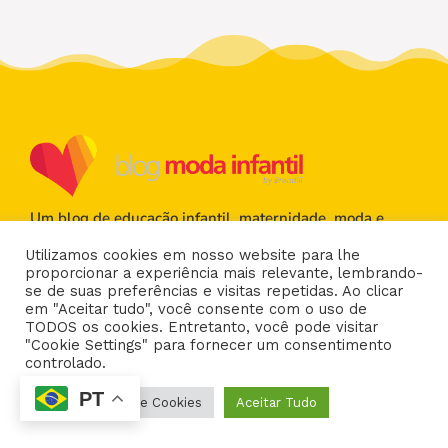
Um blog de educação infantil, maternidade, moda e
muito amor pela criança! Aqui, temos conteúdos ricos,
Utilizamos cookies em nosso website para lhe
embasados e de qualidade que ajudam a tornar a rotina
proporcionar a experiência mais relevante, lembrando-
da sua família mais prática e divertida. Fique a par de
se de suas preferências e visitas repetidas. Ao clicar
todas as tendências do mundo infantil com a Brandili!
em "Aceitar tudo", você consente com o uso de
TODOS os cookies. Entretanto, você pode visitar
Siga a Brandili nas redes sociais
"Cookie Settings" para fornecer um consentimento
Pinterest
controlado.
Facebook
Instagram
Youtube
PT
Configurações de Cookies
Aceitar Tudo
Institucional