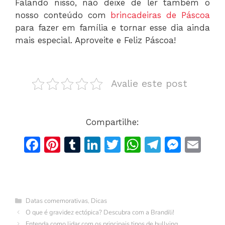
Falando nisso, não deixe de ler também o
nosso conteúdo com
brincadeiras de Páscoa
para fazer em família e tornar esse dia ainda
mais especial. Aproveite e Feliz Páscoa!
Avalie este post
Compartilhe:
F
Pi
T
Li
T
W
T
M
E
a
n
u
n
w
h
el
e
m
c
te
m
k
itt
at
e
s
ai
e
re
bl
e
er
s
gr
s
l
Categorias
Datas comemorativas
,
Dicas
b
st
r
dI
A
a
e
O que é gravidez ectópica? Descubra com a Brandili!
Entenda como lidar com os principais tipos de bullying