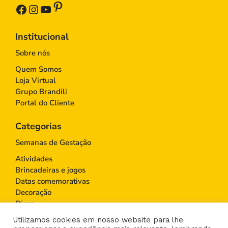
Pinterest
Facebook
Instagram
Youtube
Institucional
Sobre nós
Quem Somos
Loja Virtual
Grupo Brandili
Portal do Cliente
Categorias
Semanas de Gestação
Atividades
Brincadeiras e jogos
Datas comemorativas
Decoração
Dicas
Educação Infantil
Utilizamos cookies em nosso website para lhe
Gravidez