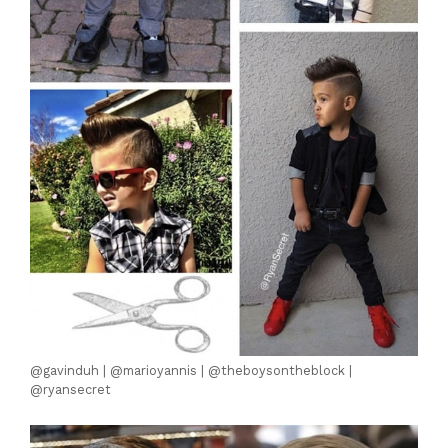
@gavinduh | @marioyannis | @theboysontheblock |
@ryansecret