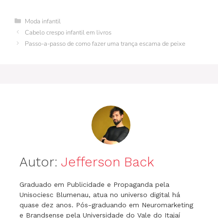
e
re
bl
e
er
s
gr
s
l
Categorias
Moda infantil
b
st
r
dI
A
a
e
Cabelo crespo infantil em livros
o
n
p
m
n
Passo-a-passo de como fazer uma trança escama de peixe
o
p
g
k
er
Autor:
Jefferson Back
Graduado em Publicidade e Propaganda pela
Unisociesc Blumenau, atua no universo digital há
quase dez anos. Pós-graduando em Neuromarketing
e Brandsense pela Universidade do Vale do Itajaí