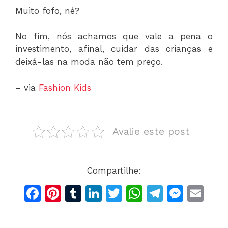
Muito fofo, né?
No fim, nós achamos que vale a pena o
investimento, afinal, cuidar das crianças e
deixá-las na moda não tem preço.
– via
Fashion Kids
Avalie este post
Compartilhe:
F
Pi
T
Li
T
W
T
M
E
a
n
u
n
w
h
el
e
m
c
te
m
k
itt
at
e
s
ai