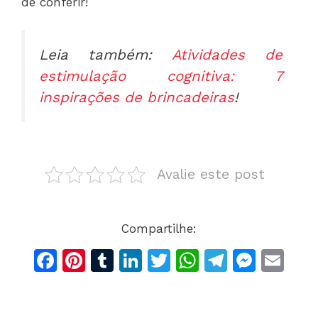
de conferir!
Leia também:
Atividades de
estimulação cognitiva: 7
inspirações de brincadeiras
!
Avalie este post
Compartilhe:
F
Pi
T
Li
T
W
T
M
E
a
n
u
n
w
h
el
e
m
c
te
m
k
itt
at
e
s
ai