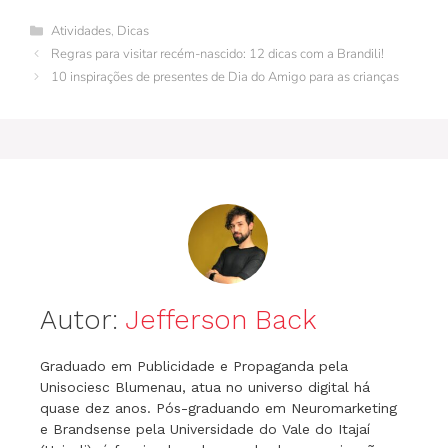
e
re
bl
e
er
s
gr
s
l
Categorias
Atividades
,
Dicas
b
st
r
dI
A
a
e
Regras para visitar recém-nascido: 12 dicas com a Brandili!
o
n
p
m
n
10 inspirações de presentes de Dia do Amigo para as crianças
o
p
g
k
er
Autor:
Jefferson Back
Graduado em Publicidade e Propaganda pela
Unisociesc Blumenau, atua no universo digital há
quase dez anos. Pós-graduando em Neuromarketing
e Brandsense pela Universidade do Vale do Itajaí