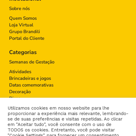
Sobre nós
Quem Somos
Loja Virtual
Grupo Brandili
Portal do Cliente
Categorias
Semanas de Gestação
Atividades
Brincadeiras e jogos
Datas comemorativas
Decoração
Dicas
Educação Infantil
Utilizamos cookies em nosso website para lhe
Gravidez
proporcionar a experiência mais relevante, lembrando-
Maternidade
se de suas preferências e visitas repetidas. Ao clicar
em "Aceitar tudo", você consente com o uso de
Moda infantil
TODOS os cookies. Entretanto, você pode visitar
Paternidade
"Cookie Settings" para fornecer um consentimento