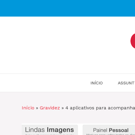
Pular
para
o
conteúdo
INÍCIO
ASSUNT
Início
»
Gravidez
»
4 aplicativos para acompanha