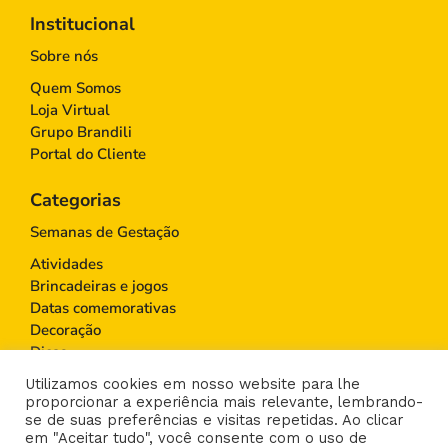
Institucional
Sobre nós
Quem Somos
Loja Virtual
Grupo Brandili
Portal do Cliente
Categorias
Semanas de Gestação
Atividades
Brincadeiras e jogos
Datas comemorativas
Decoração
Dicas
Educação Infantil
Utilizamos cookies em nosso website para lhe
Gravidez
proporcionar a experiência mais relevante, lembrando-
Maternidade
se de suas preferências e visitas repetidas. Ao clicar
em "Aceitar tudo", você consente com o uso de
Moda infantil