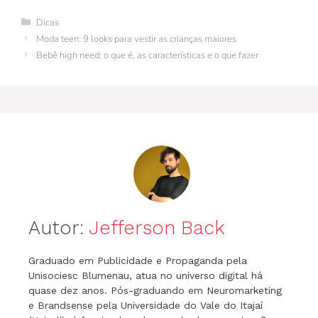
e
re
bl
e
er
s
gr
s
l
Categorias
Dicas
b
st
r
dI
A
a
e
Moda teen: 9 looks para vestir as crianças maiores
o
n
p
m
n
Bebê high need: o que é, as características e o que fazer
o
p
g
k
er
Autor:
Jefferson Back
Graduado em Publicidade e Propaganda pela
Unisociesc Blumenau, atua no universo digital há
quase dez anos. Pós-graduando em Neuromarketing
e Brandsense pela Universidade do Vale do Itajaí