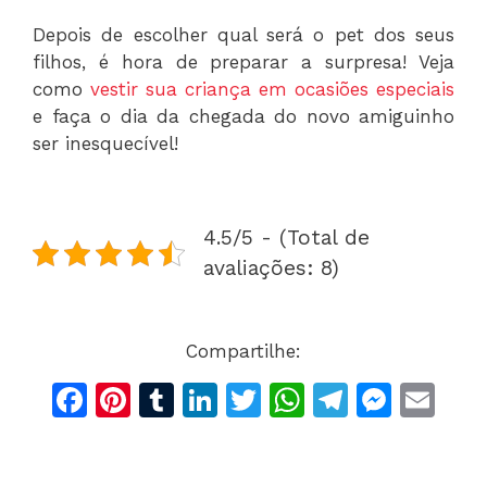
Depois de escolher qual será o pet dos seus
filhos, é hora de preparar a surpresa! Veja
como
vestir sua criança em ocasiões especiais
e faça o dia da chegada do novo amiguinho
ser inesquecível!
4.5/5 - (Total de
avaliações: 8)
Compartilhe:
F
Pi
T
Li
T
W
T
M
E
a
n
u
n
w
h
el
e
m
c
te
m
k
itt
at
e
s
ai