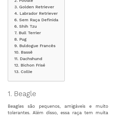
2. Poodle
3. Golden Retriever
4. Labrador Retriever
6. Sem Raça Definida
6. Shih Tzu
7. Bull Terrier
8. Pug
9. Buldogue Francês
10. Bassê
11. Dachshund
12. Bichon Frisé
13. Collie
1. Beagle
Beagles são pequenos, amigáveis e muito
tolerantes. Além disso, essa raça tem muita