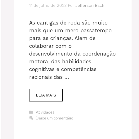
11 de julho de 2023
Por
Jefferson Back
As cantigas de roda são muito
mais que um mero passatempo
para as crianças. Além de
colaborar com o
desenvolvimento da coordenação
motora, das habilidades
cognitivas e competências
racionais das …
LEIA MAIS
Categorias
Atividades
Deixe um comentário