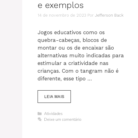
e exemplos
14 de novembro de 2023
Por
Jefferson Back
Jogos educativos como os
quebra-cabeças, blocos de
montar ou os de encaixar são
alternativas muito indicadas para
estimular a criatividade nas
crianças. Com o tangram não é
diferente, esse tipo …
LEIA MAIS
Categorias
Atividades
Deixe um comentário