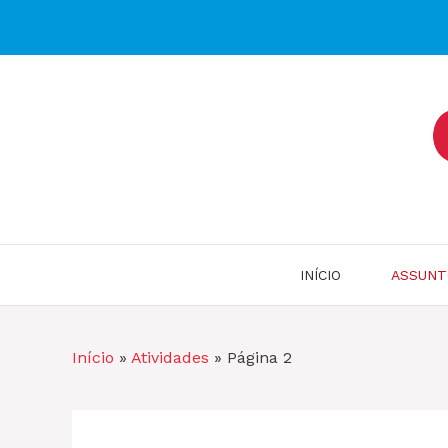
Pular
para
o
conteúdo
INÍCIO
ASSUNT
Início
»
Atividades
»
Página 2