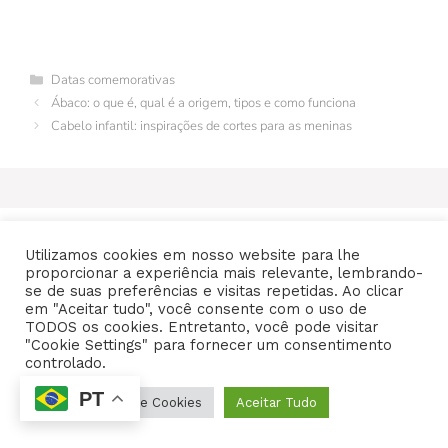
a
n
u
n
w
h
el
e
m
c
te
m
k
itt
at
e
s
ai
e
re
bl
e
er
s
gr
s
l
Categorias
Datas comemorativas
b
st
r
dI
A
a
e
Ábaco: o que é, qual é a origem, tipos e como funciona
o
n
p
m
n
Cabelo infantil: inspirações de cortes para as meninas
o
p
g
k
er
Utilizamos cookies em nosso website para lhe
proporcionar a experiência mais relevante, lembrando-
se de suas preferências e visitas repetidas. Ao clicar
em "Aceitar tudo", você consente com o uso de
TODOS os cookies. Entretanto, você pode visitar
"Cookie Settings" para fornecer um consentimento
Autor:
Carla Bucci
controlado.
PT
Configurações de Cookies
Aceitar Tudo
Graduada em Jornalismo pela Universidade Regional
de Blumenau (FURB), reside na cidade de Blumenau.