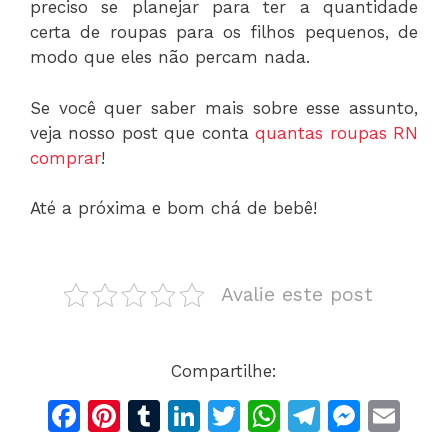
preciso se planejar para ter a quantidade
certa de roupas para os filhos pequenos, de
modo que eles não percam nada.
Se você quer saber mais sobre esse assunto,
veja nosso post que conta
quantas roupas RN
comprar
!
Até a próxima e bom chá de bebê!
Avalie este post
Compartilhe:
F
Pi
T
Li
T
W
T
M
E