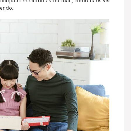
preocupa com sintomas da mãe, como náuseas
cendo.