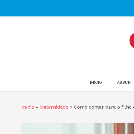
Pular
para
o
conteúdo
INÍCIO
ASSUNT
Início
»
Maternidade
»
Como contar para o filho