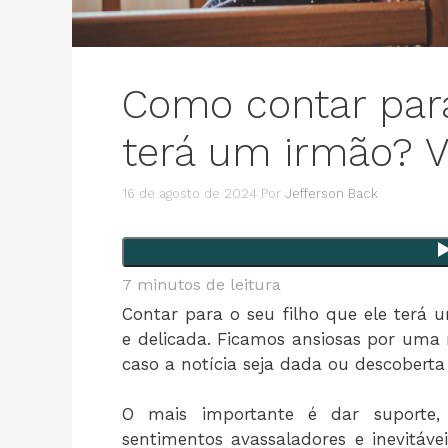
Como contar para
terá um irmão? 
16 de agosto de 2024
Por
Jefferson Back
7
minutos de leitura
Contar para o seu filho que ele terá
e delicada. Ficamos ansiosas por uma
caso a notícia seja dada ou descoberta
O mais importante é dar suporte, 
sentimentos avassaladores e inevitáve