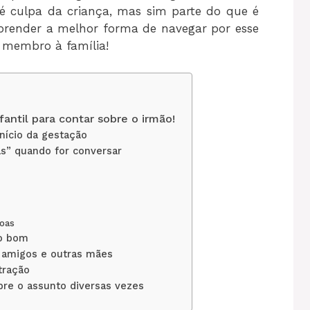
é culpa da criança, mas sim parte do que é
prender a melhor forma de navegar por esse
 membro à família!
fantil para contar sobre o irmão!
início da gestação
as” quando for conversar
soas
go bom
s, amigos e outras mães
tração
bre o assunto diversas vezes