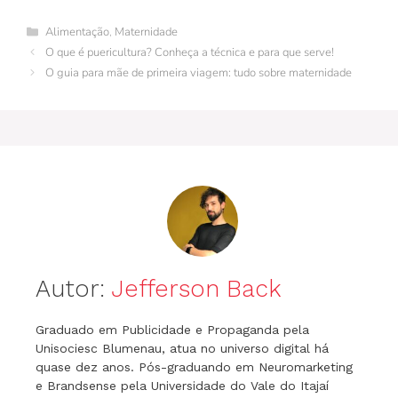
e
re
bl
e
er
s
gr
s
l
Categorias
Alimentação
,
Maternidade
b
st
r
dI
A
a
e
O que é puericultura? Conheça a técnica e para que serve!
o
n
p
m
n
O guia para mãe de primeira viagem: tudo sobre maternidade
o
p
g
k
er
Autor:
Jefferson Back
Graduado em Publicidade e Propaganda pela
Unisociesc Blumenau, atua no universo digital há
quase dez anos. Pós-graduando em Neuromarketing
e Brandsense pela Universidade do Vale do Itajaí