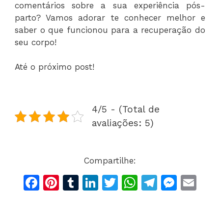
comentários sobre a sua experiência pós-
parto? Vamos adorar te conhecer melhor e
saber o que funcionou para a recuperação do
seu corpo!
Até o próximo post!
4/5 - (Total de
avaliações: 5)
Compartilhe:
F
Pi
T
Li
T
W
T
M
E
a
n
u
n
w
h
el
e
m
c
te
m
k
itt
at
e
s
ai