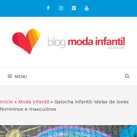
Pular
para
o
conteúdo
MENU
Início
»
Moda infantil
»
Galocha infantil: ideias de looks
femininos e masculinos