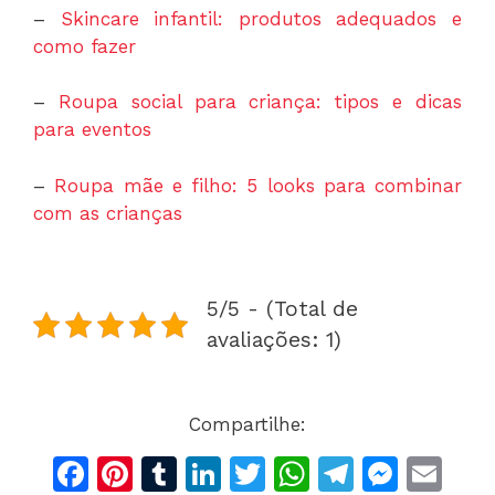
–
Skincare infantil: produtos adequados e
como fazer
–
Roupa social para criança: tipos e dicas
para eventos
–
Roupa mãe e filho: 5 looks para combinar
com as crianças
5/5 - (Total de
avaliações: 1)
Compartilhe:
F
Pi
T
Li
T
W
T
M
E