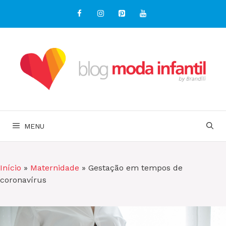
Pular
para
o
conteúdo
MENU
Início
»
Maternidade
»
Gestação em tempos de
coronavírus