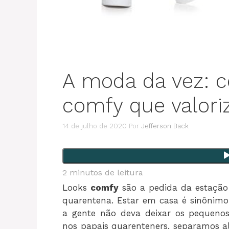
A moda da vez: c
comfy que valori
14 de julho de 2020
Por
Jefferson Back
2
minutos de leitura
Looks
comfy
são a pedida da estaçã
quarentena. Estar em casa é sinônimo 
a gente não deva deixar os pequeno
nos papais quarenteners, separamos a