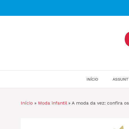
Pular
para
o
conteúdo
INÍCIO
ASSUNT
Início
»
Moda infantil
»
A moda da vez: confira o