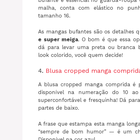
bufante é essencial no guarda-roupa 
malha, conta com elástico no punh
tamanho 16.
As mangas bufantes são os detalhes q
e super meiga
. O bom é que essa op
dá para levar uma preta ou branca b
look colorido, você quem decide!
4.
Blusa cropped manga comprid
A blusa cropped manga comprida é 
disponível na numeração do 10 a
superconfortável e fresquinha! Dá para
partes de baixo.
A frase que estampa esta manga longa
“sempre de bom humor” — é um cha
Disponível na cor azul.