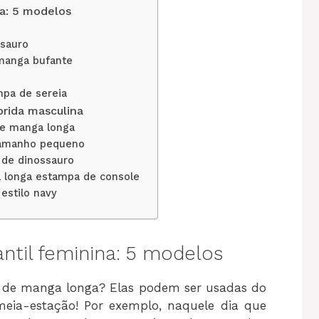
na: 5 modelos
ssauro
 manga bufante
mpa de sereia
rida masculina
de manga longa
 tamanho pequeno
 de dinossauro
a longa estampa de console
 estilo navy
antil feminina: 5 modelos
s de manga longa? Elas podem ser usadas do
meia-estação! Por exemplo, naquele dia que