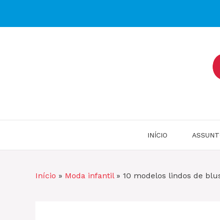
Pular
para
o
conteúdo
INÍCIO
ASSUNT
Início
»
Moda infantil
»
10 modelos lindos de blu