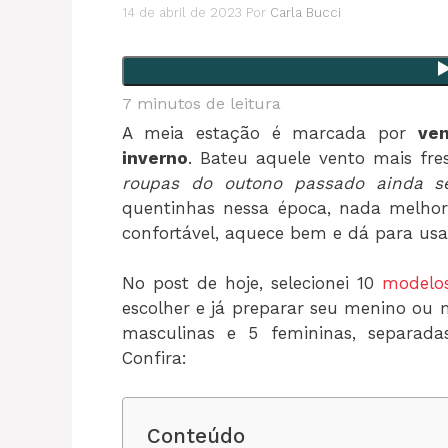
14 de abril de 2023
Por
Carla Bucci
7
minutos de leitura
A meia estação é marcada por
ve
inverno
. Bateu aquele vento mais fr
roupas do outono passado ainda s
quentinhas nessa época, nada melho
confortável, aquece bem e dá para usa
No post de hoje, selecionei 10
modelos
escolher e já preparar seu menino ou 
masculinas e 5 femininas, separad
Confira:
Conteúdo