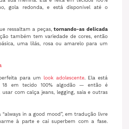
da sua menina. Ela é feita em tecidos 100%
o, gola redonda, e está disponível até o
ue ressaltam a peças,
tornando-as delicada
ção também tem variedade de cores, então
ásica, uma lilás, rosa ou amarelo para um
a
perfeita para um
look adolescente
. Ela está
o 18 em tecido 100% algodão — então é
 usar com calça jeans, legging, saia e outras
 “always in a good mood”, em tradução livre
rme à parte e cai superbem com a fase.