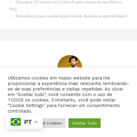
Descubra 15 nomes com a letra P para colocar no seu filho ou
o
n
p
m
n
filha
Brincadeiras para coordenação motora: diversão e aprendizagem
o
p
g
k
er
Utilizamos cookies em nosso website para lhe
proporcionar a experiência mais relevante, lembrando-
Autor:
Jefferson Back
se de suas preferências e visitas repetidas. Ao clicar
em "Aceitar tudo", você consente com o uso de
TODOS os cookies. Entretanto, você pode visitar
Graduado em Publicidade e Propaganda pela
"Cookie Settings" para fornecer um consentimento
controlado.
Unisociesc Blumenau, atua no universo digital há
quase dez anos. Pós-graduando em Neuromarketing
PT
Configurações de Cookies
Aceitar Tudo
e Brandsense pela Universidade do Vale do Itajaí
(Univali), é fascinado pelo mundo da comunicação e
comportamento humano.