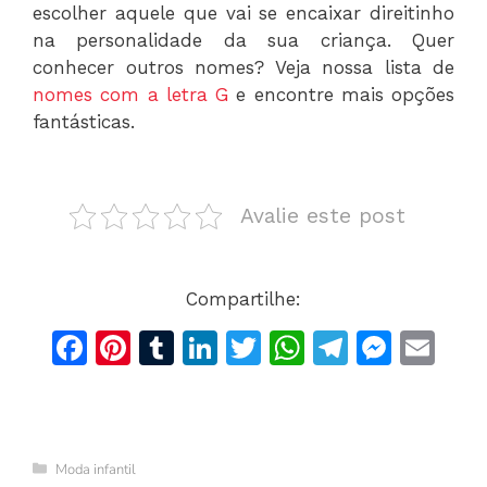
escolher aquele que vai se encaixar direitinho
na personalidade da sua criança. Quer
conhecer outros nomes? Veja nossa lista de
nomes com a letra G
e encontre mais opções
fantásticas.
Avalie este post
Compartilhe:
F
Pi
T
Li
T
W
T
M
E
a
n
u
n
w
h
el
e
m
c
te
m
k
itt
at
e
s
ai
e
re
bl
e
er
s
gr
s
l
Categorias
Moda infantil
b
st
r
dI
A
a
e