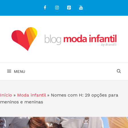
Pular
para
o
conteúdo
MENU
Início
»
Moda infantil
»
Nomes com H: 29 opções para
meninos e meninas