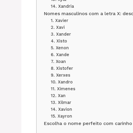
14. Xandria
Nomes masculinos com a letra X: desc
1. Xavier
2. Xavi
3. Xander
4. Xisto
5. Xenon
6. Xande
7. Xoan
8. Xistofer
9. Xerxes
10. Xandro
11. Ximenes
12. Xan
13. Xilmar
14. Xavion
15. Xayron
Escolha o nome perfeito com carinho 