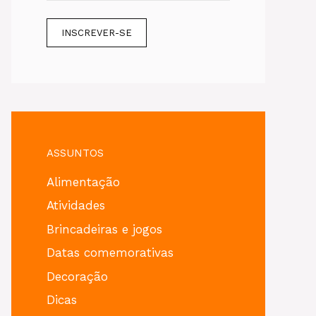
ASSUNTOS
Alimentação
Atividades
Brincadeiras e jogos
Datas comemorativas
Decoração
Dicas