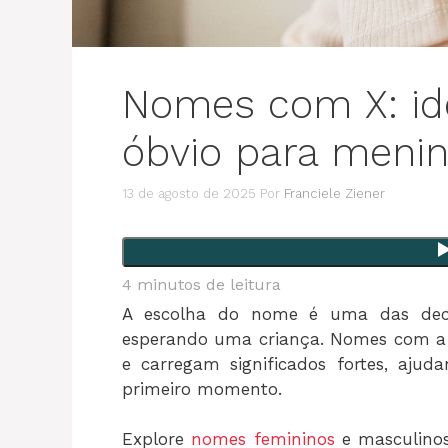
Nomes com X: id
óbvio para meni
13 de agosto de 2025
Por
Franciele Ziener
4
minutos de leitura
A escolha do nome é uma das deci
esperando uma criança. Nomes com a l
e carregam significados fortes, aju
primeiro momento.
Explore
nomes femininos
e masculinos