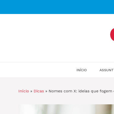
Pular
para
o
conteúdo
INÍCIO
ASSUNT
Início
»
Dicas
»
Nomes com X: ideias que fogem 