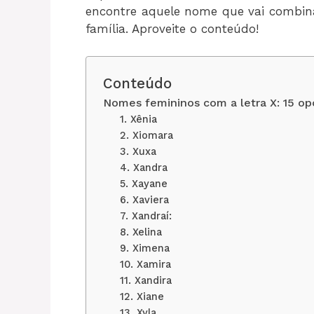
encontre aquele nome que vai combina
família. Aproveite o conteúdo!
Conteúdo
Nomes femininos com a letra X: 15 opç
1. Xênia
2. Xiomara
3. Xuxa
4. Xandra
5. Xayane
6. Xaviera
7. Xandraí:
8. Xelina
9. Ximena
10. Xamira
11. Xandira
12. Xiane
13. Xyla