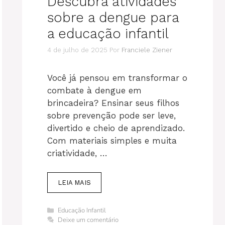
Descubra atividades
sobre a dengue para
a educação infantil
4 de julho de 2025
Por
Franciele Ziener
Você já pensou em transformar o
combate à dengue em
brincadeira? Ensinar seus filhos
sobre prevenção pode ser leve,
divertido e cheio de aprendizado.
Com materiais simples e muita
criatividade, …
LEIA MAIS
Categorias
Educação Infantil
Deixe um comentário