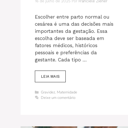
16 de julho de 2025
Por
Franciele Ziener
Escolher entre parto normal ou
cesárea é uma das decisões mais
importantes da gestação. Essa
escolha deve ser baseada em
fatores médicos, históricos
pessoais e preferências da
gestante. Cada tipo …
LEIA MAIS
Categorias
Gravidez
,
Maternidade
Deixe um comentário