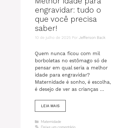
Melhor idade para
engravidar: tudo o
que você precisa
saber!
10 de julho de 2025
Por
Jefferson Back
Quem nunca ficou com mil
borboletas no estômago só de
pensar em qual seria a melhor
idade para engravidar?
Maternidade é sonho, é escolha,
é desejo de ver as crianças …
LEIA MAIS
Categorias
Maternidade
Deixe um comentário