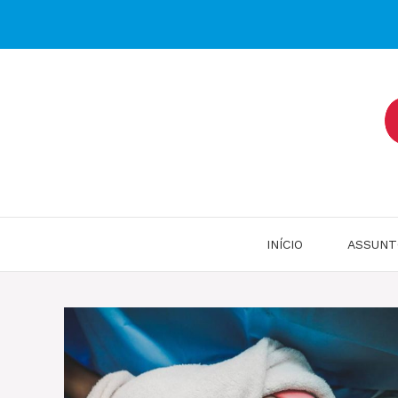
Pular
para
o
conteúdo
INÍCIO
ASSUNT