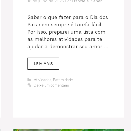
16 de julho de 2025
Por
Franciele Ziener
Saber o que fazer para o Dia dos
Pais nem sempre é tarefa fácil.
Por isso, preparei uma lista com
as melhores atividades para te
ajudar a demonstrar seu amor …
LEIA MAIS
Categorias
Atividades
,
Paternidade
Deixe um comentário