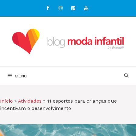
Pular
para
o
conteúdo
MENU
Início
»
Atividades
»
11 esportes para crianças que
incentivam o desenvolvimento