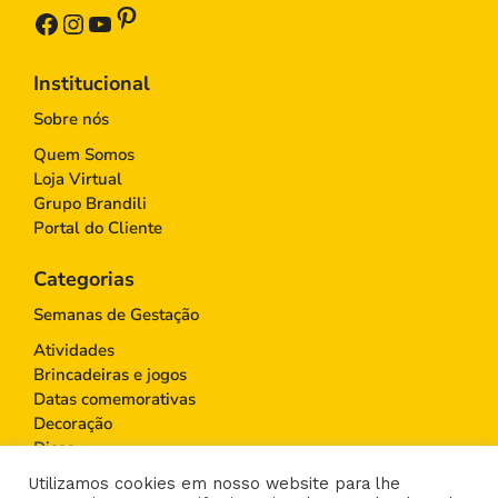
Pinterest
Facebook
Instagram
Youtube
Institucional
Sobre nós
Quem Somos
Loja Virtual
Grupo Brandili
Portal do Cliente
Categorias
Semanas de Gestação
Atividades
Brincadeiras e jogos
Datas comemorativas
Decoração
Dicas
Educação Infantil
Utilizamos cookies em nosso website para lhe
Gravidez