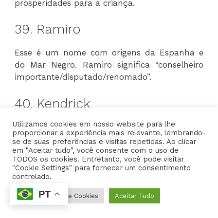
prosperidades para a criança.
39. Ramiro
Esse é um nome com origens da Espanha e
do Mar Negro. Ramiro significa “conselheiro
importante/disputado/renomado”.
40. Kendrick
Utilizamos cookies em nosso website para lhe
O nome Kendrick é uma alternativa
proporcionar a experiência mais relevante, lembrando-
sofisticada que remete aos nomes da realeza.
se de suas preferências e visitas repetidas. Ao clicar
em "Aceitar tudo", você consente com o uso de
Ele significa: “herói corajoso” e “filho do
TODOS os cookies. Entretanto, você pode visitar
príncipe e do poder”.
"Cookie Settings" para fornecer um consentimento
controlado.
41. Gabriel
PT
Configurações de Cookies
Aceitar Tudo
Gabriel era o nome do anjo mensageiro que