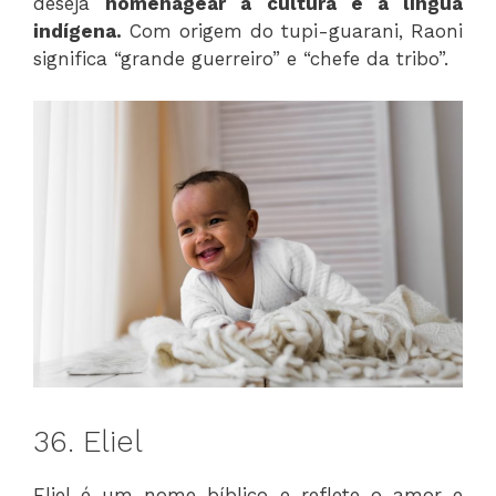
deseja
homenagear a cultura e a língua
indígena.
Com origem do tupi-guarani, Raoni
significa “grande guerreiro” e “chefe da tribo”.
36. Eliel
Eliel é um nome bíblico e reflete o amor e