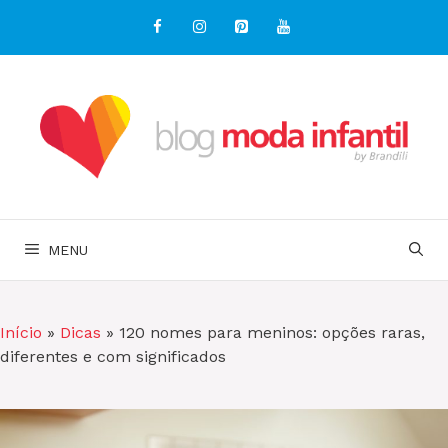
Pular
para
o
conteúdo
MENU
Início
»
Dicas
»
120 nomes para meninos: opções raras,
diferentes e com significados